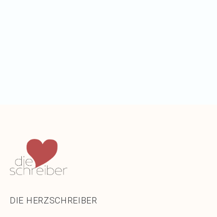
WEITER LESEN
WEI
DIE HERZSCHREIBER